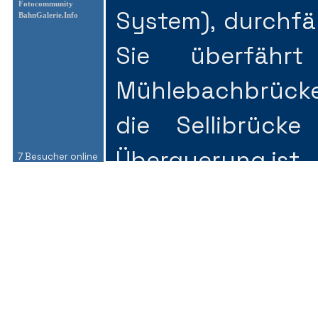
Fotocommunity
System), durchfäh
BahnGalerie.Info
Sie überfähr
Mühlebachbrücke
die Sellibrück
Überquerung ist.
7 Besucher online
Die Gornergrat B
dem Gornergrat 
überwindet sie 1
von 9,3 Kilomet