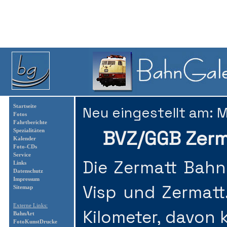
Startseite
Neu eingestellt am: 
Fotos
Fahrtberichte
BVZ/GGB Zerm
Spezialitäten
Kalender
Foto-CDs
Service
Die Zermatt Bahn 
Links
Datenschutz
Impressum
Visp und Zermatt
Sitemap
Externe Links:
Kilometer, davon
BahnArt
FotoKunstDrucke